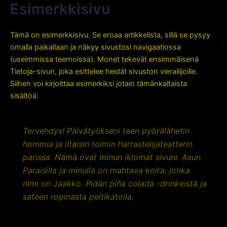
Esimerkkisivu
Siirry
sisältöön
Tämä on esimerkkisivu. Se eroaa artikkelista, sillä se pysyy
omalla paikallaan ja näkyy sivustosi navigaatiossa
(useimmissa teemoissa). Monet tekevät ensimmäisenä
Tietoja-sivun, joka esittelee heidät sivuston vierailijoille.
Siihen voi kirjoittaa esimerkiksi jotain tämänkaltaista
sisältöä:
Tervehdys! Päivätyökseni teen pyörälähetin
hommia ja iltaisin toimin harrastelijateatterin
parissa. Nämä ovat minun ikiomat sivuni. Asun
Paraisilla ja minulla on mahtava koira, jonka
nimi on Jaakko. Pidän piña colada -drinkeistä ja
sateen ropinasta peltikatolla.